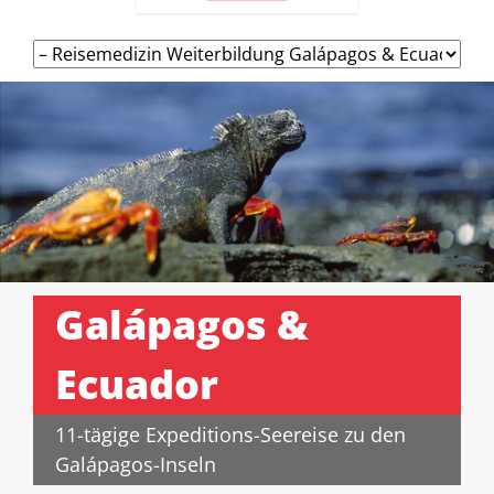
Navigation
überspringen
Galápagos &
Ecuador
11-tägige Expeditions-Seereise zu den
Galápagos-Inseln