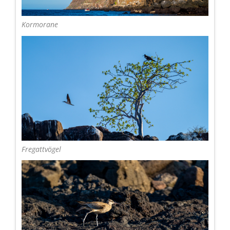
Kormorane
Fregattvögel