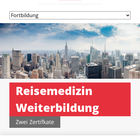
Navigation
überspringen
Reisemedizin
Weiterbildung
Zwei Zertifkate